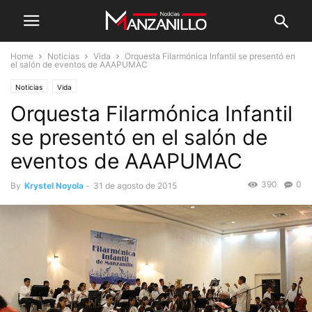
Home
Noticias
Vida
Orquesta Filarmónica Infantil se presentó en
el salón de eventos de AAAPUMAC
Noticias
Vida
Orquesta Filarmónica Infantil
se presentó en el salón de
eventos de AAAPUMAC
390
0
By
Krystel Noyola
-
31 de agosto de 2015