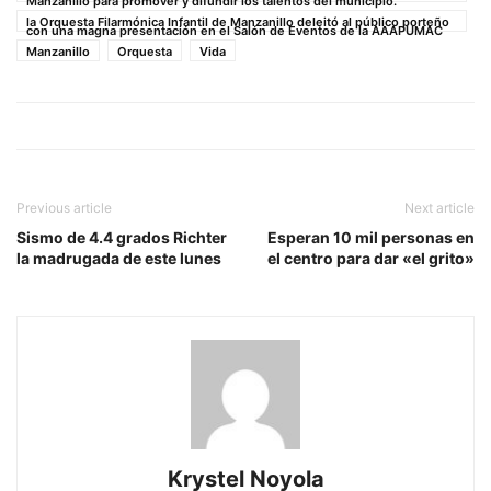
Manzanillo para promover y difundir los talentos del municipio.
la Orquesta Filarmónica Infantil de Manzanillo deleitó al público porteño
con una magna presentación en el Salón de Eventos de la AAAPUMAC
Manzanillo
Orquesta
Vida
Previous article
Next article
Sismo de 4.4 grados Richter
Esperan 10 mil personas en
la madrugada de este lunes
el centro para dar «el grito»
Krystel Noyola