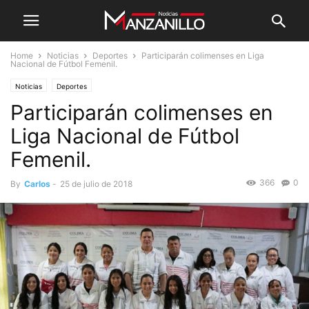
Home
Noticias
Deportes
Participarán colimenses en Liga
Nacional de Fútbol Femenil.
Noticias
Deportes
Participarán colimenses en
Liga Nacional de Fútbol
Femenil.
366
0
By
Carlos
-
25 de julio de 2018