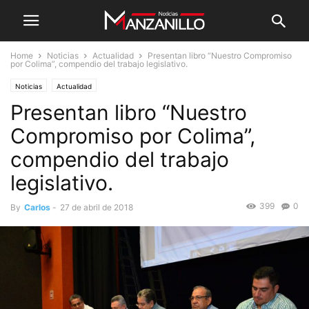
Home
Noticias
Actualidad
Presentan libro “Nuestro Compromiso
por Colima”, compendio del trabajo legislativo.
Noticias
Actualidad
Presentan libro “Nuestro
Compromiso por Colima”,
compendio del trabajo
legislativo.
399
0
By
Carlos
-
27 de abril de 2018