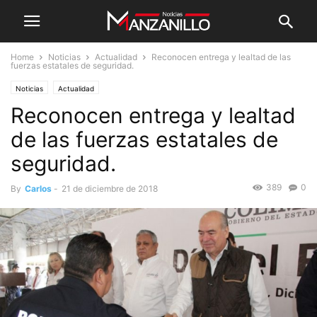
Home
Noticias
Actualidad
Reconocen entrega y lealtad de las
fuerzas estatales de seguridad.
Noticias
Actualidad
Reconocen entrega y lealtad
de las fuerzas estatales de
seguridad.
389
0
By
Carlos
-
21 de diciembre de 2018