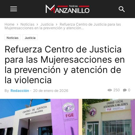
Home
Noticias
Justicia
Refuerza Centro de Justicia para las
Mujeresacciones en la prevención y atención...
Noticias
Justicia
Refuerza Centro de Justicia
para las Mujeresacciones en
la prevención y atención de
la violencia
250
0
By
Redacción
-
20 de enero de 2026