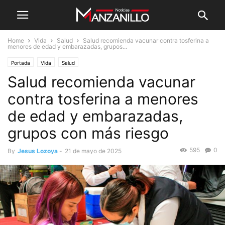
Home
Vida
Salud
Salud recomienda vacunar contra tosferina a
menores de edad y embarazadas, grupos...
Portada
Vida
Salud
Salud recomienda vacunar
contra tosferina a menores
de edad y embarazadas,
grupos con más riesgo
595
0
By
Jesus Lozoya
-
21 de mayo de 2025