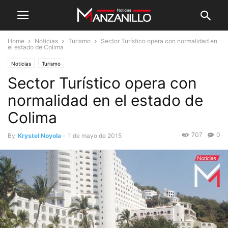
Home
Noticias
Turismo
Sector Turístico opera con normalidad en
el estado de Colima
Noticias
Turismo
Sector Turístico opera con
normalidad en el estado de
Colima
707
0
By
Krystel Noyola
-
1 de mayo de 2015