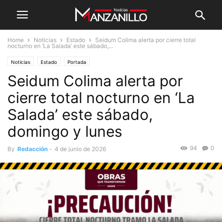
Home
Noticias
Estado
Seidum Colima alerta por cierre total
nocturno en ‘La Salada’ este sábado,...
Noticias
Estado
Portada
Seidum Colima alerta por
cierre total nocturno en ‘La
Salada’ este sábado,
domingo y lunes
94
0
By
Redacción
-
4 de junio de 2026