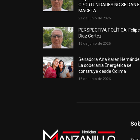
OPORTUNIDADES NO SE DAN 
MACETA
23 de junio de 2026
PERSPECTIVA POLÍTICA, Felip
Díaz Cortez
16 de junio de 2026
Senadora Ana Karen Hernánde
La soberanía Energética se
construye desde Colima
15 de junio de 2026
Sob
Somo