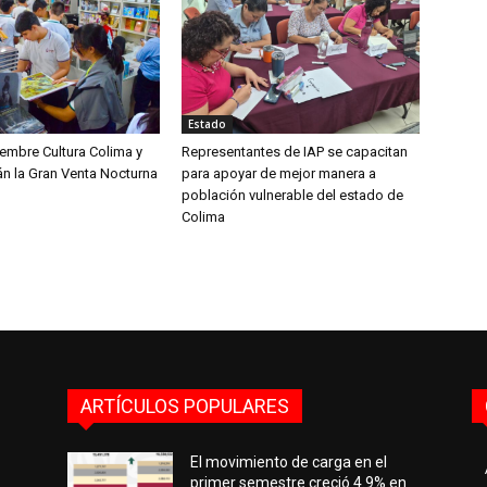
Estado
iembre Cultura Colima y
Representantes de IAP se capacitan
án la Gran Venta Nocturna
para apoyar de mejor manera a
población vulnerable del estado de
Colima
ARTÍCULOS POPULARES
El movimiento de carga en el
primer semestre creció 4.9% en