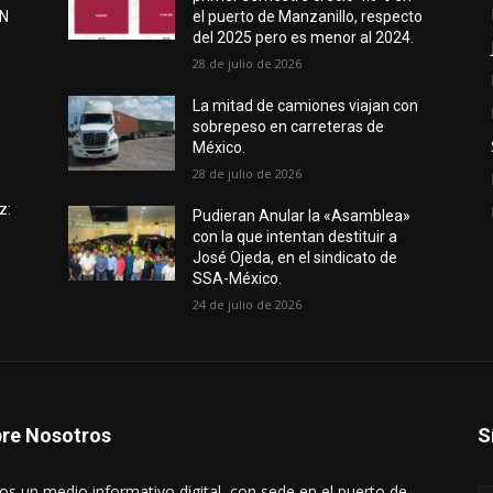
EN
el puerto de Manzanillo, respecto
del 2025 pero es menor al 2024.
28 de julio de 2026
e
La mitad de camiones viajan con
sobrepeso en carreteras de
México.
28 de julio de 2026
z:
Pudieran Anular la «Asamblea»
con la que intentan destituir a
José Ojeda, en el sindicato de
SSA-México.
24 de julio de 2026
re Nosotros
S
s un medio informativo digital, con sede en el puerto de