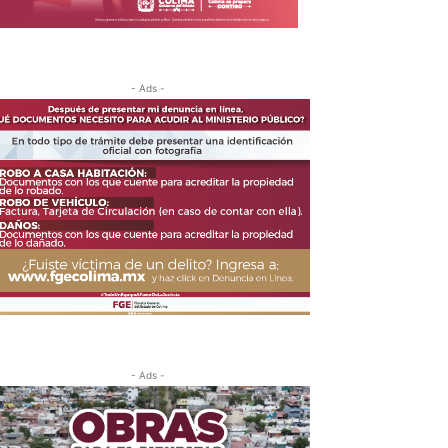
- Ads -
- Ads -