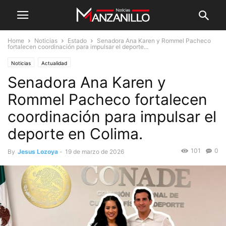
Home
Noticias
Estado
Senadora Ana Karen y Rommel Pacheco
fortalecen coordinación para impulsar el deporte...
Noticias
Actualidad
Senadora Ana Karen y
Rommel Pacheco fortalecen
coordinación para impulsar el
deporte en Colima.
101
0
By
Jesus Lozoya
-
19 de marzo de 2026