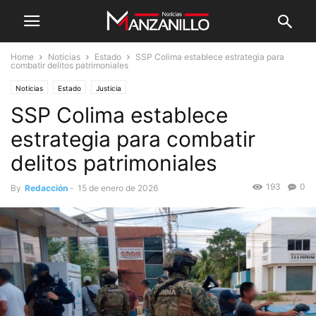
Home
Noticias
Estado
SSP Colima establece estrategia para
combatir delitos patrimoniales
Noticias
Estado
Justicia
SSP Colima establece
estrategia para combatir
delitos patrimoniales
193
0
By
Redacción
-
15 de enero de 2026