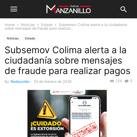
Home
Noticias
Estado
Subsemov Colima alerta a la ciudadanía
sobre mensajes de fraude para realizar...
Noticias
Estado
Subsemov Colima alerta a la
ciudadanía sobre mensajes
de fraude para realizar pagos
126
0
By
Redacción
-
24 de febrero de 2026