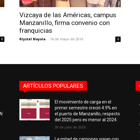
Vizcaya de las Américas, campus
Manzanillo, firma convenio con
franquicias
Krystel Noyola
-
16 de mayo de 2016
0
0
ARTÍCULOS POPULARES
El movimiento de carga en el
primer semestre creció 4.9% en
EN
el puerto de Manzanillo, respecto
del 2025 pero es menor al 2024.
28 de julio de 2026
e
La mitad de camiones viajan con