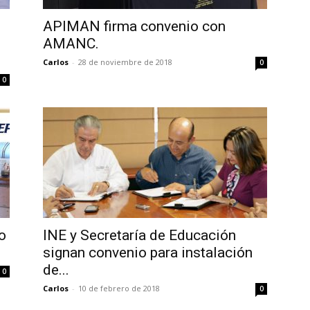
APIMAN firma convenio con
AMANC.
Carlos
-
28 de noviembre de 2018
0
0
o
INE y Secretaría de Educación
signan convenio para instalación
de...
0
Carlos
-
10 de febrero de 2018
0