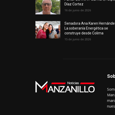
Díaz Cortez
16 de junio de 2026
Senadora Ana Karen Hernánde
La soberanía Energética se
construye desde Colima
15 de junio de 2026
Sob
Somo
Manz
marc
nues