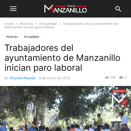
Home
Noticias
Actualidad
Trabajadores del ayuntamiento de
Manzanillo inician paro laboral
Noticias
Actualidad
Trabajadores del
ayuntamiento de Manzanillo
inician paro laboral
581
0
By
Krystel Noyola
-
6 de mayo de 2015