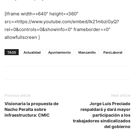
[iframe width=»640″ height=»360″
src=»https://www.youtube.com/embed/lk21mbziGyQ?
rel=0&controls=0&showinfo=0″ frameborder=»0″
allowfullscreen ]
TAGS
Actualidad
Ayuntamiento
Manzanillo
ParoLaboral
Previous article
Next article
Visionaria la propuesta de
Jorge Luis Preciado
Nacho Peralta sobre
respaldará y dará mayor
infraestructura: CMIC
participación a los
trabajadores sindicalizados
del gobierno