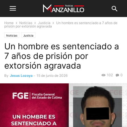
Home
Noticias
Justicia
Un hombre es sentenciado a 7 años de
prisión por extorsión agravada
Noticias
Justicia
Un hombre es sentenciado a
7 años de prisión por
extorsión agravada
102
0
By
Jesus Lozoya
-
15 de junio de 2026