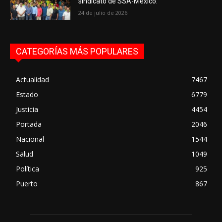
sindicato de SSA-México.
24 de julio de 2026
CATEGORÍAS MÁS POPULARES
Actualidad
7467
Estado
6779
Justicia
4454
Portada
2046
Nacional
1544
Salud
1049
Política
925
Puerto
867