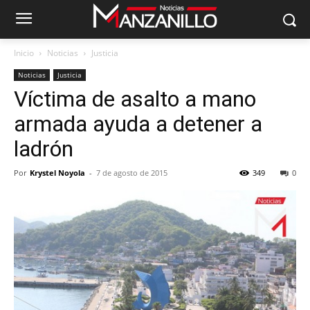
Inicio
Noticias
Justicia
Noticias
Justicia
Víctima de asalto a mano
armada ayuda a detener a
ladrón
Por
Krystel Noyola
-
7 de agosto de 2015
349
0