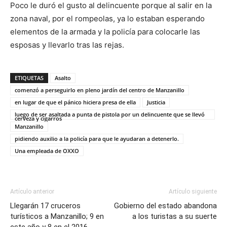
Poco le duró el gusto al delincuente porque al salir en la
zona naval, por el rompeolas, ya lo estaban esperando
elementos de la armada y la policía para colocarle las
esposas y llevarlo tras las rejas.
ETIQUETAS
Asalto
comenzó a perseguirlo en pleno jardín del centro de Manzanillo
en lugar de que el pánico hiciera presa de ella
Justicia
luego de ser asaltada a punta de pistola por un delincuente que se llevó
cerveza y cigarros
Manzanillo
pidiendo auxilio a la policía para que le ayudaran a detenerlo.
Una empleada de OXXO
Artículo anterior
Artículo siguiente
Llegarán 17 cruceros
Gobierno del estado abandona
turísticos a Manzanillo; 9 en
a los turistas a su suerte