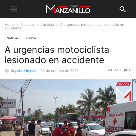
Home
Noticias
Justicia
A urgencias motociclista lesionado en
accidente
Noticias
Justicia
A urgencias motociclista
lesionado en accidente
346
0
By
Krystel Noyola
-
13 de octubre de 2015