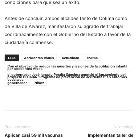
condiciones para que sea un éxito.
Antes de concluir, ambos alcaldes tanto de Colima como
de Villa de Álvarez, manifestaron su agrado de trabajar
coordinadamente con el Gobierno del Estado a favor de la
ciudadanía colimense.
TAGS
Accidentes Viales
Actualidad
colima
Con el objetivo de reducir las muertes y lesiones de la población infantil
por accidentes viales
el gobernador José Ignacio Peralta Sánchez anunció el lanzamiento del
proyecto BOTNAR “Programa de prevención de accidentes” en entornos
escolares.
gobernador
Niñez
Previous article
Next article
Aplican casi 59 mil vacunas
Implementan taller de