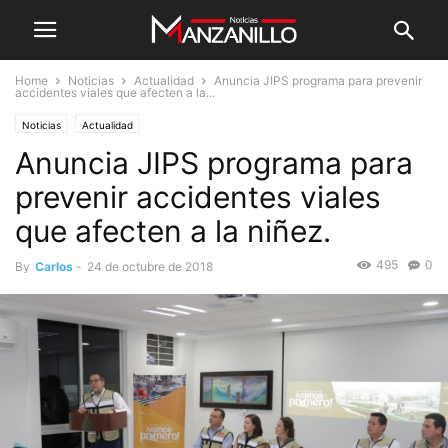
Home
Noticias
Actualidad
Anuncia JIPS programa para prevenir
accidentes viales que afecten a la...
Noticias
Actualidad
Anuncia JIPS programa para
prevenir accidentes viales
que afecten a la niñez.
495
0
By
Carlos
-
24 de octubre de 2018