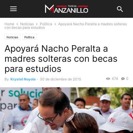
Home
Noticias
Política
Apoyará Nacho Peralta a madres solteras
con becas para estudios
Noticias
Política
Apoyará Nacho Peralta a
madres solteras con becas
para estudios
474
0
By
Krystel Noyola
-
30 de diciembre de 2015