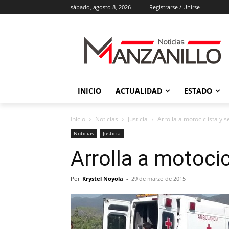
sábado, agosto 8, 2026
Registrarse / Unirse
INICIO
ACTUALIDAD
ESTADO
Inicio
Noticias
Justicia
Arrolla a motociclista y s
Noticias
Justicia
Arrolla a motocic
Por
Krystel Noyola
-
29 de marzo de 2015