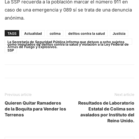
La SSP recuerda a la población marcar el número 911 en
caso de una emergencia y 089 sí se trata de una denuncia
anónima.
TAGS
Actualidad
colima
delitos contra la salud
Justicia
La Secretaría de Seguridad Pública informa que detuvo a ocho sujetos
como imputados de delitos contra la salud y violación a la Ley Federal de
Armas de Fuego y Explosivos.
SSP
Previous article
Next article
Quieren Quitar Ramaderos
Resultados de Laboratorio
de la Boquita para Vender los
Estatal de Colima son
Terrenos
avalados por Instituto del
Reino Unido.