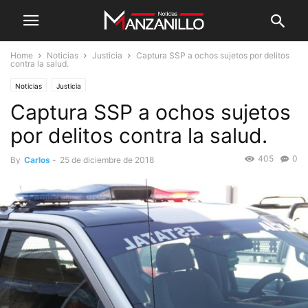
Home
Noticias
Justicia
Captura SSP a ochos sujetos por delitos
contra la salud.
Noticias
Justicia
Captura SSP a ochos sujetos
por delitos contra la salud.
405
0
By
Carlos
-
25 de diciembre de 2018