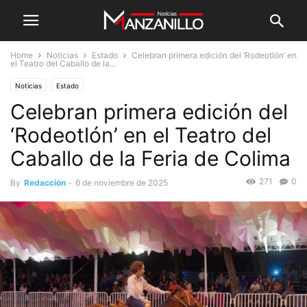
Home
Noticias
Estado
Celebran primera edición del ‘Rodeotlón’ en
el Teatro del Caballo de la...
Noticias
Estado
Celebran primera edición del
‘Rodeotlón’ en el Teatro del
Caballo de la Feria de Colima
271
0
By
Redacción
-
6 de noviembre de 2025