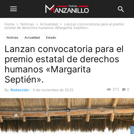
Home
Noticias
Actualidad
Lanzan convocatoria para el premio
estatal de derechos humanos «Margarita Septién».
Noticias
Actualidad
Estado
Lanzan convocatoria para el
premio estatal de derechos
humanos «Margarita
Septién».
273
0
By
Redacción
-
6 de noviembre de 2025