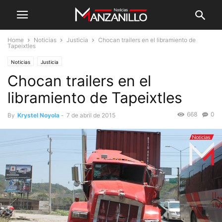
Home
Noticias
Justicia
Chocan trailers en el libramiento de
Tapeixtles
Noticias
Justicia
Chocan trailers en el
libramiento de Tapeixtles
668
0
By
Krystel Noyola
-
7 de abril de 2015