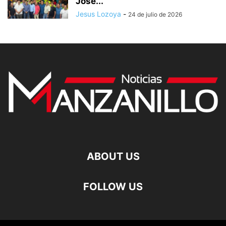
José...
Jesus Lozoya
-
24 de julio de 2026
ABOUT US
FOLLOW US