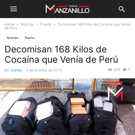
Home
Noticias
Puerto
Decomisan 168 Kilos de Cocaína que Venía
de Perú
Noticias
Puerto
Decomisan 168 Kilos de
Cocaína que Venía de Perú
528
0
By
Carlos
-
5 de octubre de 2015