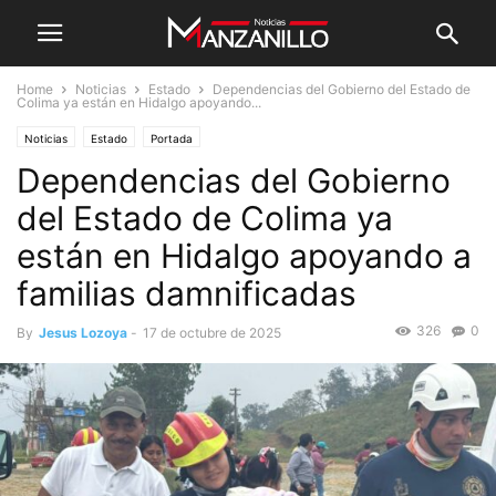
Home
Noticias
Estado
Dependencias del Gobierno del Estado de
Colima ya están en Hidalgo apoyando...
Noticias
Estado
Portada
Dependencias del Gobierno
del Estado de Colima ya
están en Hidalgo apoyando a
familias damnificadas
326
0
By
Jesus Lozoya
-
17 de octubre de 2025