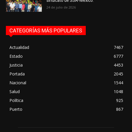
sindicato de SSA-México.
24 de julio de 2026
CATEGORÍAS MÁS POPULARES
Actualidad
7467
Estado
6777
Justicia
4453
Portada
2045
Nacional
1544
Salud
1048
Política
925
Puerto
867