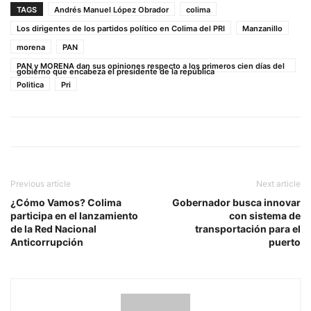
TAGS
Andrés Manuel López Obrador
colima
Los dirigentes de los partidos político en Colima del PRI
Manzanillo
morena
PAN
PAN y MORENA dan sus opiniones respecto a los primeros cien días del
gobierno que encabeza el presidente de la república
Politica
Pri
Previous article
Next article
¿Cómo Vamos? Colima
Gobernador busca innovar
participa en el lanzamiento
con sistema de
de la Red Nacional
transportación para el
Anticorrupción
puerto