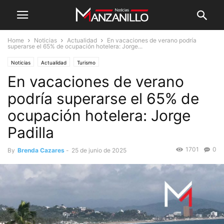
Home
Noticias
Actualidad
En vacaciones de verano podría
superarse el 65% de ocupación hotelera: Jorge...
Noticias
Actualidad
Turismo
En vacaciones de verano
podría superarse el 65% de
ocupación hotelera: Jorge
Padilla
1701
0
By
Brenda Cazares
-
25 de junio de 2025