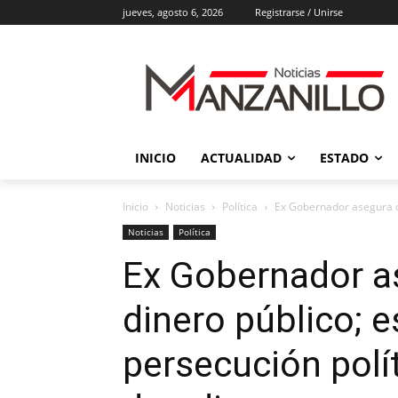
jueves, agosto 6, 2026
Registrarse / Unirse
INICIO
ACTUALIDAD
ESTADO
Inicio
Noticias
Política
Ex Gobernador asegura qu
Noticias
Política
Ex Gobernador a
dinero público; 
persecución polí