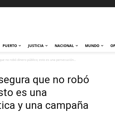
PUERTO
JUSTICIA
NACIONAL
MUNDO
OP
e no robó dinero público; esto es una persecución...
segura que no robó
esto es una
tica y una campaña