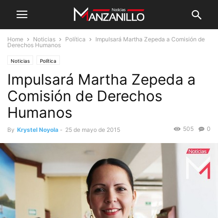
Home
Noticias
Política
Impulsará Martha Zepeda a Comisión de
Derechos Humanos
Noticias
Política
Impulsará Martha Zepeda a
Comisión de Derechos
Humanos
505
0
By
Krystel Noyola
-
25 de mayo de 2015