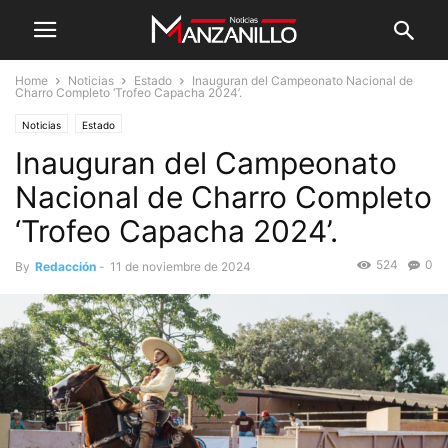
Home
Noticias
Estado
Inauguran del Campeonato Nacional de
Charro Completo ‘Trofeo Capacha 2024’.
Noticias
Estado
Inauguran del Campeonato
Nacional de Charro Completo
‘Trofeo Capacha 2024’.
524
0
By
Redacción
-
11 de noviembre de 2024