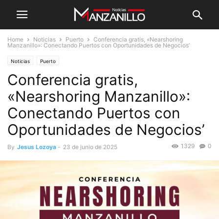
Home
Noticias
Puerto
Conferencia gratis, «Nearshoring
Manzanillo»: Conectando Puertos con Oportunidades de Negocios’
Noticias
Puerto
Conferencia gratis,
«Nearshoring Manzanillo»:
Conectando Puertos con
Oportunidades de Negocios’
1329
0
By
Jesus Lozoya
-
23 de junio de 2025