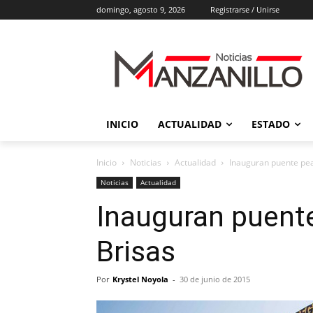
domingo, agosto 9, 2026
Registrarse / Unirse
INICIO
ACTUALIDAD
ESTADO
Inicio
Noticias
Actualidad
Inauguran puente pea
Noticias
Actualidad
Inauguran puent
Brisas
Por
Krystel Noyola
-
30 de junio de 2015