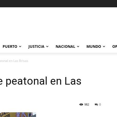
PUERTO
JUSTICIA
NACIONAL
MUNDO
OP
tonal en Las Brisas
e peatonal en Las
982
0