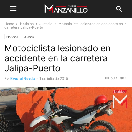
Home
Noticias
Justicia
Motociclista lesionado en accidente en la
carretera Jalipa-Puerto
Noticias
Justicia
Motociclista lesionado en
accidente en la carretera
Jalipa-Puerto
503
0
By
Krystel Noyola
-
1 de julio de 2015