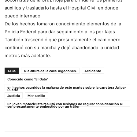
auxilios y trasladarlo hasta el Hospital Civil en donde
quedó internado.
De los hechos tomaron conocimiento elementos de la
Policía Federal para dar seguimiento a los peritajes.
También trascendió que presuntamente el camionero
continuó con su marcha y dejó abandonada la unidad
metros más adelante.
TAGS
a la altura de la calle Algodones.
Accidente
Conocido como “El Gato”
en hechos ocurridos la mañana de este martes sobre la carretera Jalipa-
Puerto
Justicia
Manzanillo
un joven motociclista resultó con lesiones de regular consideración al
ser presuntamente embestido por un tráiler