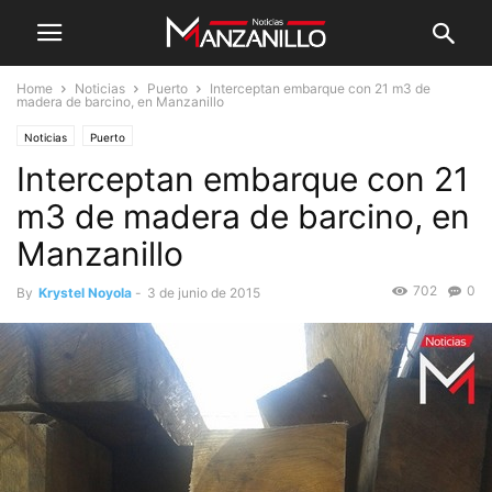
Home
Noticias
Puerto
Interceptan embarque con 21 m3 de
madera de barcino, en Manzanillo
Noticias
Puerto
Interceptan embarque con 21
m3 de madera de barcino, en
Manzanillo
702
0
By
Krystel Noyola
-
3 de junio de 2015