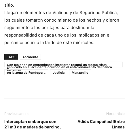
sitio.
Llegaron elementos de Vialidad y de Seguridad Pública,
los cuales tomaron conocimiento de los hechos y dieron
seguimiento a los peritajes para deslindar la
responsabilidad de cada uno de los implicados en el
percance ocurrió la tarde de este miércoles.
TAGS
Accidente
Con lesiones en extremidades inferiores resultó un motociclista
implicado en el accidente ocurrido en el estacionamiento del banco
Banamex
en la zona de Fondeport.
Justicia
Manzanillo
Previous article
Next article
Interceptan embarque con
Adiós Campañas!!Entre
21 m3 de madera de barcino,
Líneas