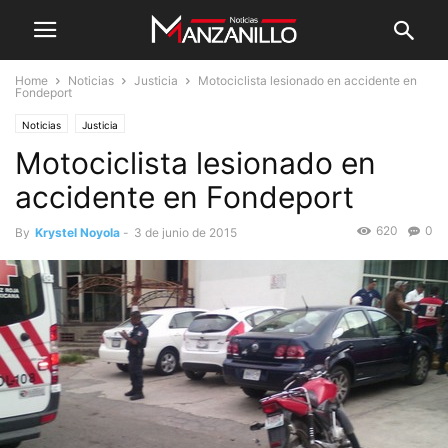
Home
Noticias
Justicia
Motociclista lesionado en accidente en
Fondeport
Noticias
Justicia
Motociclista lesionado en
accidente en Fondeport
620
0
By
Krystel Noyola
-
3 de junio de 2015