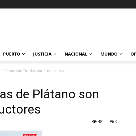
PUERTO
JUSTICIA
NACIONAL
MUNDO
OP
e Plátano son Tiradas por Productores
as de Plátano son
uctores
404
0