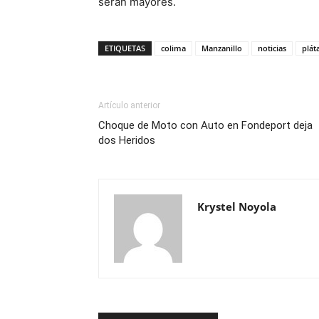
serán mayores.
ETIQUETAS
colima
Manzanillo
noticias
plát
Artículo anterior
Choque de Moto con Auto en Fondeport deja
dos Heridos
Krystel Noyola