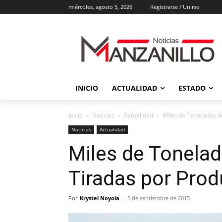
miércoles, agosto 5, 2026
Registrarse / Unirse
INICIO
ACTUALIDAD
ESTADO
Inicio
Noticias
Actualidad
Miles de Toneladas d
Noticias
Actualidad
Miles de Tonelad
Tiradas por Prod
Por
Krystel Noyola
-
5 de septiembre de 2015