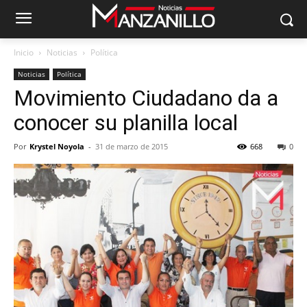
Inicio
Noticias
Política
Noticias
Política
Movimiento Ciudadano da a
conocer su planilla local
Por
Krystel Noyola
-
31 de marzo de 2015
668
0