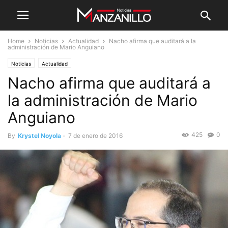
Home
Noticias
Actualidad
Nacho afirma que auditará a la
administración de Mario Anguiano
Noticias
Actualidad
Nacho afirma que auditará a
la administración de Mario
Anguiano
425
0
By
Krystel Noyola
-
7 de enero de 2016