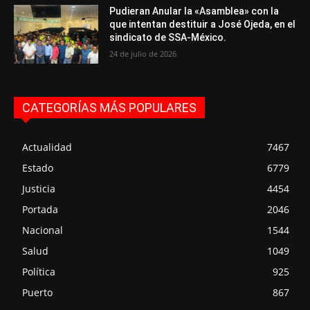
Pudieran Anular la «Asamblea» con la
que intentan destituir a José Ojeda, en el
sindicato de SSA-México.
24 de julio de 2026
CATEGORÍAS MÁS POPULARES
Actualidad
7467
Estado
6779
Justicia
4454
Portada
2046
Nacional
1544
Salud
1049
Política
925
Puerto
867