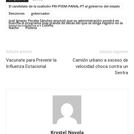
El candidato de la coalición PRI-PVEM-PANAL-PT al gobierno del estado
Elecciones
gobernador
José Ignacio Peralta Sánchez anunció que su administración pondrá en
marcha el programa más grande de becas del que se tenga registro en la
historia moderna en Colima.
Nacho
Politica
Artículo anterior
Artículo siguiente
Vacunate para Prevenir la
Camión urbano a exceso de
Influenza Estacional
velocidad choca contra un
Sentra
Krystel Noyola