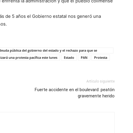
enfrenta la administración y que el pueblo colimense
ás de 5 años el Gobierno estatal nos generó una
sos.
euda pública del gobierno del estado y el rechazo para que se
izará una protesta pacífica este lunes
Estado
PAN
Protesta
Artículo siguiente
Fuerte accidente en el boulevard: peatón
gravemente herido