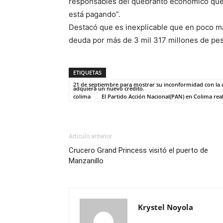
responsables del quebranto económico que 
está pagando”.
Destacó que es inexplicable que en poco m
deuda por más de 3 mil 317 millones de pe
ETIQUETAS
21 de septiembre para mostrar su inconformidad con la d
adquiera un nuevo crédito.
colima
El Partido Acción Nacional(PAN) en Colima real
Artículo anterior
Crucero Grand Princess visitó el puerto de
Manzanillo
Krystel Noyola