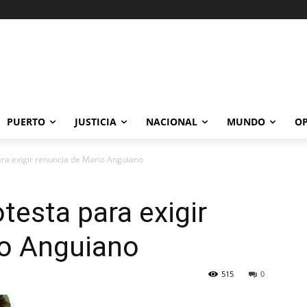
PUERTO
JUSTICIA
NACIONAL
MUNDO
OP
ra exigir renuncia de Mario Anguiano
testa para exigir
io Anguiano
515
0