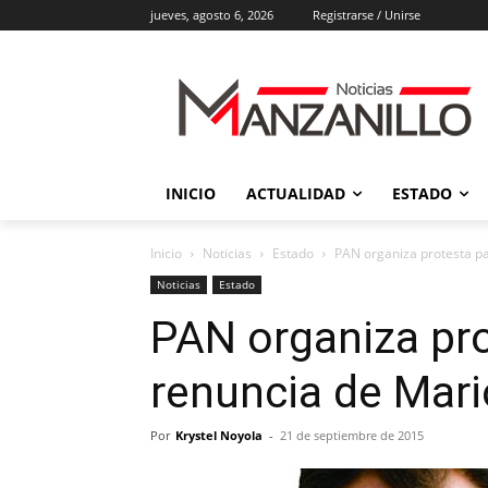
jueves, agosto 6, 2026
Registrarse / Unirse
INICIO
ACTUALIDAD
ESTADO
Inicio
Noticias
Estado
PAN organiza protesta pa
Noticias
Estado
PAN organiza pro
renuncia de Mar
Por
Krystel Noyola
-
21 de septiembre de 2015