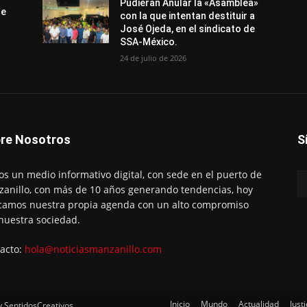
Pudieran Anular la «Asamblea»
de
con la que intentan destituir a
José Ojeda, en el sindicato de
SSA-México.
24 de julio de 2026
re Nosotros
S
s un medio informativo digital, con sede en el puerto de
anillo, con más de 10 años generando tendencias, hoy
amos nuestra propia agenda con un alto compromiso
nuestra sociedad.
acto:
hola@noticiasmanzanillo.com
Inicio
Mundo
Actualidad
Justi
y SentidosCreativos