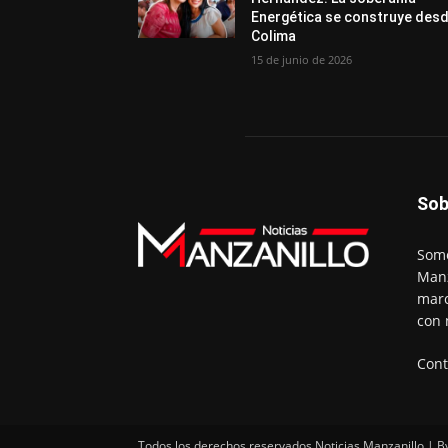
Energética se construye des
Colima
15 de junio de 2026
Sob
Somo
Manz
marc
con 
Cont
Todos los derechos reservados Noticias Manzanillo | B