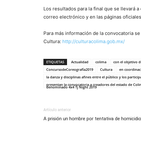
Los resultados para la final que se llevará 
correo electrónico y en las páginas oficiale
Para más información de la convocatoria se 
Cultura:
http://culturacolima.gob.mx/
ETIQUETAS
Actualidad
colima
con el objetivo 
ConcursodeCoreografía2019
Cultura
en coordinaci
la danza y disciplinas afines entre el público y los particip
presentan la convocatoria a creadores del estado de Col
denominado 4x4 Tj Night 2019
Artículo anterior
A prisión un hombre por tentativa de homicidio