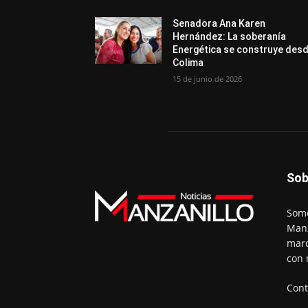
Senadora Ana Karen
Hernández: La soberanía
Energética se construye des
Colima
15 de junio de 2026
Sob
Somo
Manz
marc
con 
Cont