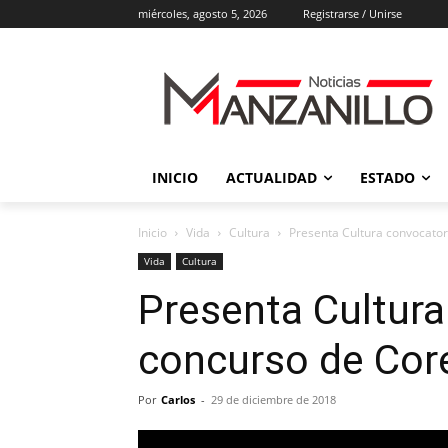
miércoles, agosto 5, 2026
Registrarse / Unirse
INICIO
ACTUALIDAD
ESTADO
Inicio
Vida
Cultura
Presenta Cultura convocator
Vida
Cultura
Presenta Cultura
concurso de Cor
Por
Carlos
-
29 de diciembre de 2018