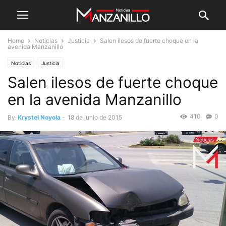
Home
Noticias
Justicia
Salen ilesos de fuerte choque en la
avenida Manzanillo
Noticias
Justicia
Salen ilesos de fuerte choque
en la avenida Manzanillo
410
0
By
Krystel Noyola
-
18 de junio de 2015