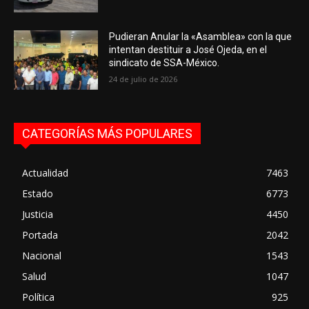
Pudieran Anular la «Asamblea» con la que
intentan destituir a José Ojeda, en el
sindicato de SSA-México.
24 de julio de 2026
CATEGORÍAS MÁS POPULARES
Actualidad
7463
Estado
6773
Justicia
4450
Portada
2042
Nacional
1543
Salud
1047
Política
925