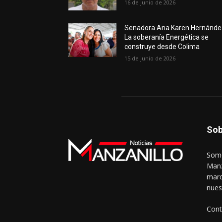
16 de junio de 2026
Senadora Ana Karen Hernánde
La soberanía Energética se
construye desde Colima
15 de junio de 2026
Sob
Somo
Manz
marc
nues
Cont