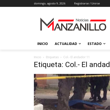
domingo, agosto 9, 2026
Registrarse / Unirse
INICIO
ACTUALIDAD
ESTADO
Inicio
Etiquetas
Col.- El andador 11
Etiqueta: Col.- El anda