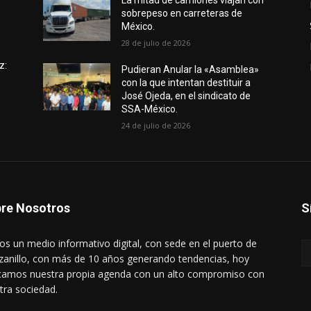
e
La mitad de camiones viajan con
sobrepeso en carreteras de
México.
28 de julio de 2026
z:
Pudieran Anular la «Asamblea»
con la que intentan destituir a
José Ojeda, en el sindicato de
SSA-México.
24 de julio de 2026
re Nosotros
S
s un medio informativo digital, con sede en el puerto de
anillo, con más de 10 años generando tendencias, hoy
amos nuestra propia agenda con un alto compromiso con
tra sociedad.