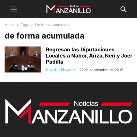
Home
Tags
De forma acumulada
de forma acumulada
Regresan las Diputaciones
Locales a Nabor, Anza, Neri y Joel
Padilla
Krystel Noyola
-
22 de septiembre de 2015