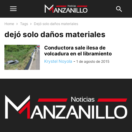
Home
Tags
Dejó solo daños materiales
dejó solo daños materiales
Conductora sale ilesa de
volcadura en el libramiento
Krystel Noyola
-
1 de agosto de 2015